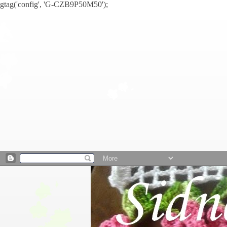
gtag('config', 'G-CZB9P50M50');