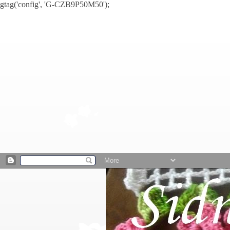
gtag('config', 'G-CZB9P50M50');