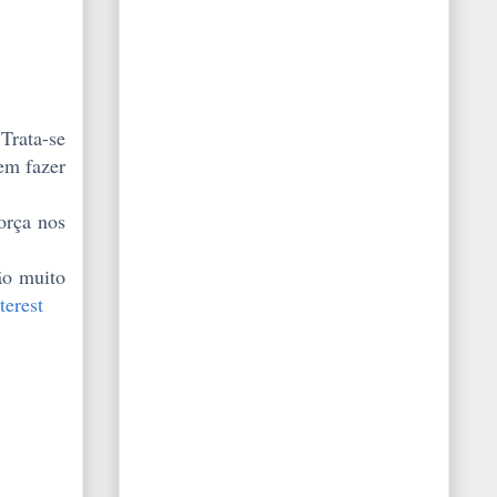
 Trata-se
em fazer
orça nos
ão muito
terest