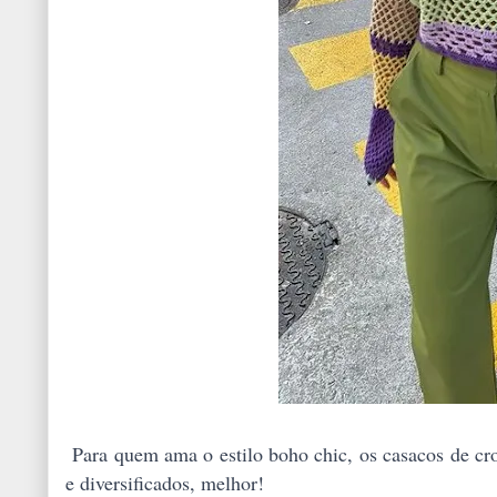
Para quem ama o estilo boho chic, os casacos de cr
e diversificados, melhor!